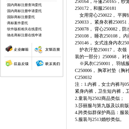
250164，斗篷250165
·
国内商标注册查询委托
250172，和服
250181
·
国内商标注册申请委托
女用背心250022， 平脚短
·
国际商标注册委托
250033， 紧身衣裤2500
·
商标案件委托
250078， 背心250082，
·
软件版权相关在线委托
·
驰名商标注册在线申请
250108， 睡衣250108， 
250146， 女式连身内衣25
护衣汗垫250017， 衣领（
装的一部分）250068， 衬衫
※风衣C250001， 羽绒服装
C250006， 胸罩衬垫（胸衬
C250032
注：1.内裤，女士内裤与0
紧身内裤，卫生短内裤，
2.
童装与2502商品类似；
3.
莎丽服与第九版及以前版本
4.
跨类似群保护商品：服装（25
5.
服装与2513婚纱类似。