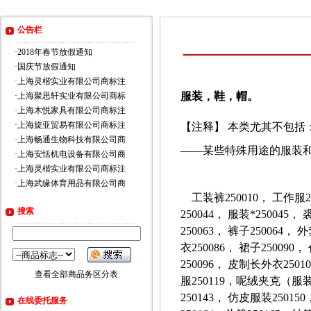
公告栏
·
2018年春节放假通知
·
国庆节放假通知
·
上海灵楷实业有限公司商标注
服装，鞋，帽。
·
上海聚思轩实业有限公司商标
·
上海木悦家具有限公司商标注
·
上海旋亚贸易有限公司商标注
【注释】 本类尤其不包括
·
上海畅通生物科技有限公司商
——
某些特殊用途的服装
·
上海安恬机电设备有限公司商
·
上海灵楷实业有限公司商标注
·
上海武缘体育用品有限公司商
工装裤250010， 工作服25
搜索
250044， 服装*250045
250063， 裤子250064，
衣250086， 裙子2500
250096， 皮制长外衣2501
查看全部商品务区分表
服250119，呢绒夹克（服装
250143， 仿皮服装25015
在线委托服务