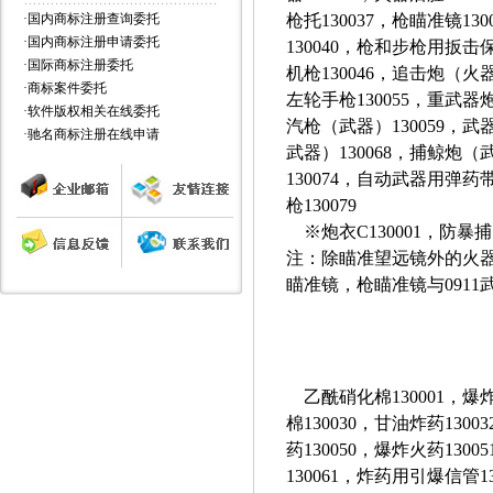
·
国内商标注册查询委托
枪托130037，枪瞄准镜13
·
国内商标注册申请委托
130040，枪和步枪用扳击保
·
国际商标注册委托
机枪130046，追击炮（火器
·
商标案件委托
左轮手枪130055，重武器炮
·
软件版权相关在线委托
汽枪（武器）130059，武
·
驰名商标注册在线申请
武器）130068，捕鲸炮（武
130074，自动武器用弹药带
枪
130079
※炮衣C130001，防暴捕网
注：除瞄准望远镜外的火
瞄准镜，枪瞄准镜与091
乙酰硝化棉130001，爆炸
棉130030，甘油炸药130
药130050，爆炸火药130
130061，炸药用引爆信管1